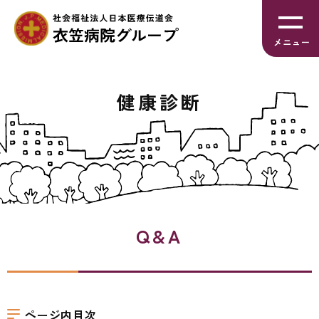
グ
本
ロ
フ
ロ
文
ー
ッ
メニュー
ー
へ
カ
タ
バ
ル
ー
ル
ナ
へ
健康診断
ナ
ビ
ビ
ゲ
ゲ
ー
ー
シ
シ
ョ
ョ
ン
ン
へ
Q&A
へ
ページ内目次